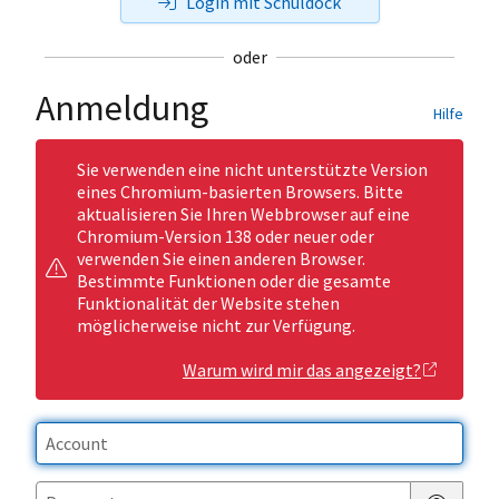
Login mit Schuldock
oder
Anmeldung
Hilfe
Sie verwenden eine nicht unterstützte Version
eines Chromium-basierten Browsers. Bitte
aktualisieren Sie Ihren Webbrowser auf eine
Chromium-Version 138 oder neuer oder
verwenden Sie einen anderen Browser.
Bestimmte Funktionen oder die gesamte
Funktionalität der Website stehen
möglicherweise nicht zur Verfügung.
Warum wird mir das angezeigt?